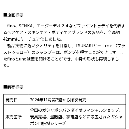
■企画概要
fino、SENKA、エージーデオ２４などファイントゥデイを代表す
るヘアケア・スキンケア・ボディケアブランドの製品を、全高約
42mmにミニチュア化しました。
製品実物に近いクオリティを目指し、TSUBAKIと＋ｔｍｒ（プラ
ストゥモロー）のシャンプーは、ポンプを押すことができます。ま
たfinoとunoは蓋を開けることができ、中身の形状も再現しまし
た。
■販売概要
発売日
2024年11月第2週から順次発売
全国のガシャポンバンダイオフィシャルショップ、
販売箇所
玩具売場、量販店、家電店などに設置されたガシャ
ポン⾃販機シリーズ