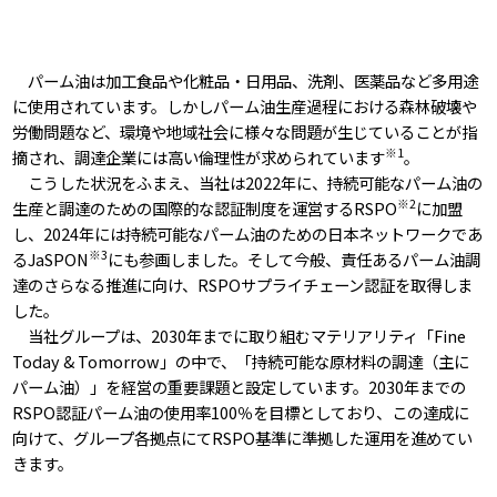
パーム油は加工食品や化粧品・日用品、洗剤、医薬品など多用途
に使用されています。しかしパーム油生産過程における森林破壊や
労働問題など、環境や地域社会に様々な問題が生じていることが指
※1
摘され、調達企業には高い倫理性が求められています
。
こうした状況をふまえ、当社は2022年に、持続可能なパーム油の
※2
生産と調達のための国際的な認証制度を運営するRSPO
に加盟
し、2024年には持続可能なパーム油のための日本ネットワークであ
※3
るJaSPON
にも参画しました。そして今般、責任あるパーム油調
達のさらなる推進に向け、RSPOサプライチェーン認証を取得しま
した。
当社グループは、2030年までに取り組むマテリアリティ「Fine
Today & Tomorrow」の中で、「持続可能な原材料の調達（主に
パーム油）」を経営の重要課題と設定しています。2030年までの
RSPO認証パーム油の使用率100％を目標としており、この達成に
向けて、グループ各拠点にてRSPO基準に準拠した運用を進めてい
きます。