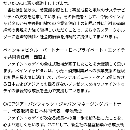
だいたCVCに深く感謝申し上げます。
当社は創業以来、美意識を礎として事業成長と地球のサステナビ
リティの双方を追求しています。その伴走者として、今後ベインキ
ャピタルから中長期目線での企業価値向上の知見と共に当社の両輪
経営の実現を力強く後押しいただくことで、あらゆるステークホル
ダーに経済的価値と社会的価値を持続的に提供してまいります。
ベインキャピタル パートナー・日本プライベート・エクイテ
ィ共同責任者 西直史
ファイントゥデイの全株式取得が完了したことを大変嬉しく思い
ます。ベインキャピタルは、小売・消費財業界への事業支援の経験
と知見を最大限に活用して、パーソナルビューティケア市場におけ
る日本およびアジアでの揺るぎないプレゼンスを持つファイントゥ
デイの継続的な成長を全力で支援していきます。
CVCアジア・パシフィック・ジャパン マネージング パートナ
ー、代表取締役 日本共同代表 赤池敦史
ファイントゥデイが次なる成長への第一歩を踏み出したことを、
心より嬉しく思います。CVCとして、新会社の基盤構築から成長軌