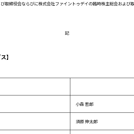
よび取締役会ならびに株式会社ファイントゥデイの臨時株主総会および
記
グス】
小森 哲郎
須原 伸太郎