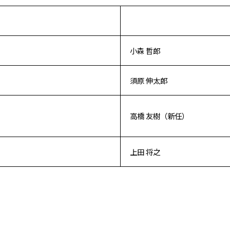
小森 哲郎
須原 伸太郎
高橋 友樹（新任）
上田 将之