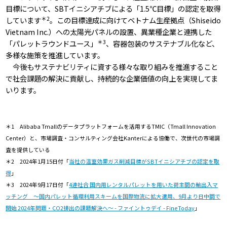
目標について、SBTイニシアチブによる「1.5℃目標」の認定を取得
＊2
しています
。この目標達成に向けてベトナム生産拠点（Shiseido
Vietnam Inc.）への太陽光パネルの設置、異業種企業と連携した
＊3
「パレットラウンドユース」
、容器包装のサステナブル化など、
多様な施策を推進しています。
今後もサステナビリティに資する様々な取り組みを推進すること
で社会課題の解決に貢献し、持続的な企業価値の向上を実現してま
いります。
＊1 Alibaba Tmallのデータプラットフォームを活用するTMIC（Tmall Innovation
Center）と、市場調査・コンサルティング会社Kanterによる協働で、次世代の市場調
査を提供している
＊2 2024年1月15日付「
当社の温室効果ガス削減目標がSBTイニシアチブの認定を取
得
」
＊3 2024年9月17日付「
4連社合 国内用レンタルパレットを用いた荷主間の輸出入マ
ッチング ～国内パレット循環利用スキームを国際物流に拡大適用、9月より日中間で
開始 2024年問題・CO2排出の課題解決へ～ - ファイントゥデイ - FineToday
」